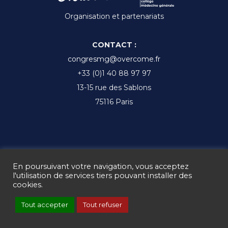
Organisation et partenariats
CONTACT :
congresmg@overcome.fr
+33 (0)1 40 88 97 97
13-15 rue des Sablons
75116 Paris
Ⓒ CMGF 2017 - 2025 -
Mentions légales
-
Gestion des cookies
En poursuivant votre navigation, vous acceptez
-
CGV
l'utilisation de services tiers pouvant installer des
cookies.
Tout accepter
Tout refuser