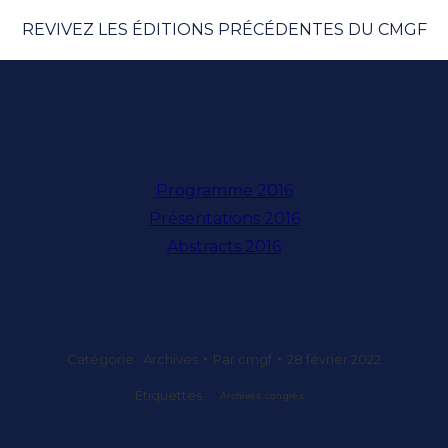
REVIVEZ LES ÉDITIONS PRÉCÉDENTES DU CMGF
Programme 2016
Présentations 2016
Abstracts 2016
Catégorie :
Archives
Par
cmgf
28 février 2022
Étiquettes :
Archives congrès