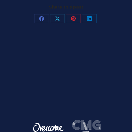
Share this post
Partager
Partager
Partager
Partager
sur
sur
sur
sur
Facebook
X
Pinterest
LinkedIn
Article
suivant
: