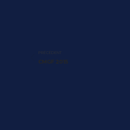
Navigation
PRÉCÉDENT
article
Article
CMGF 2015
précédent
: