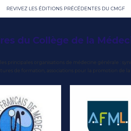
REVIVEZ LES ÉDITIONS PRÉCÉDENTES DU CMGF
res du Collège de la Médec
es principales organisations de médecine générale : synd
tures de formation, associations pour la promotion de la 