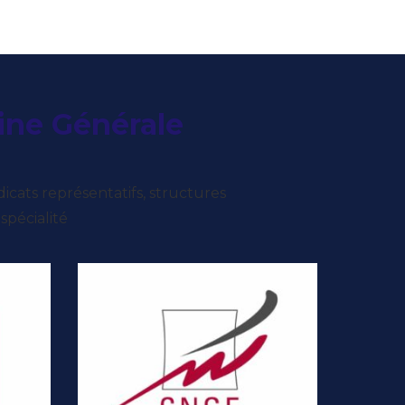
ine Générale
icats représentatifs, structures
spécialité