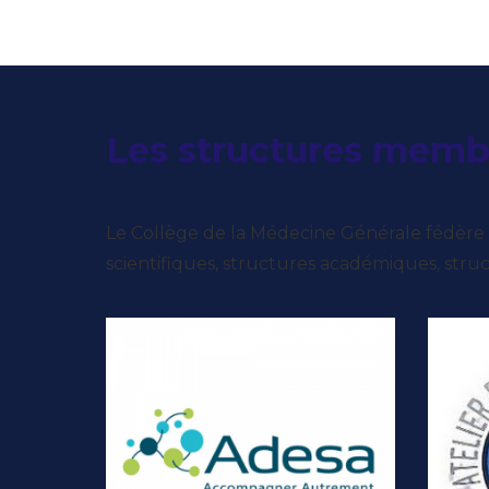
Les structures memb
Le Collège de la Médecine Générale fédère l
scientifiques, structures académiques, struc