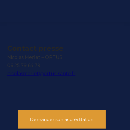
Contact presse
Nicolas Merlet – ORTUS
06 25 79 64 79
nicolasmerlet@ortus-sante.fr
Demander son accréditation