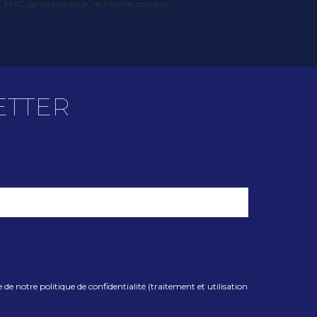
que, FMC, santé publique, recherche, congrès…
ETTER
e notre politique de confidentialité (traitement et utilisation