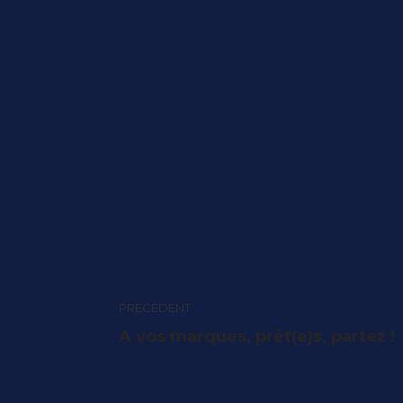
Navigation
PRÉCÉDENT
article
Article
A vos marques, prêt(e)s, partez !
précédent
: