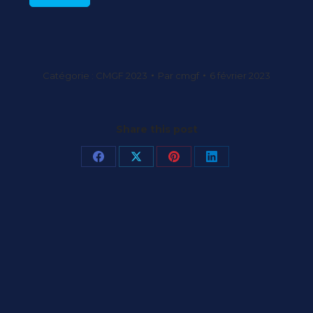
Catégorie :
CMGF 2023
Par
cmgf
6 février 2023
Share this post
Partager
Partager
Partager
Partager
sur
sur
sur
sur
Facebook
X
Pinterest
LinkedIn
Article
suivant
: