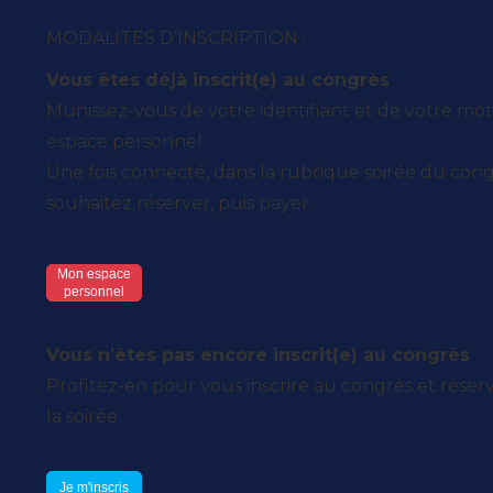
MODALITES D’INSCRIPTION :
Vous êtes déjà inscrit(e) au congrès
Munissez-vous de votre identifiant et de votre mo
espace personnel
Une fois connecté, dans la rubrique soirée du con
souhaitez réserver, puis payer.
Mon espace
personnel
Vous n’êtes pas encore inscrit(e) au congrès
Profitez-en pour vous inscrire au congrès et réser
la soirée
Je m'inscris