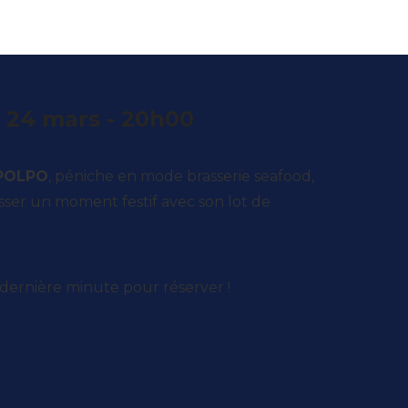
 24 mars - 20h00
POLPO
, péniche en mode brasserie seafood,
asser un moment festif avec son lot de
 dernière minute pour réserver !