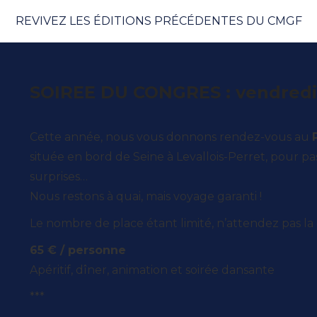
REVIVEZ LES ÉDITIONS PRÉCÉDENTES DU CMGF
SOIREE DU CONGRES : vendredi
Cette année, nous vous donnons rendez-vous au
située en bord de Seine à Levallois-Perret, pour p
surprises…
Nous restons à quai, mais voyage garanti !
Le nombre de place étant limité, n’attendez pas la
65 € / personne
Apéritif, dîner, animation et soirée dansante
***