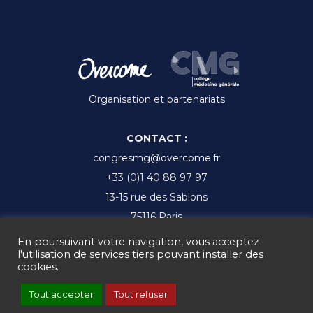
Organisation et partenariats
CONTACT :
congresmg@overcome.fr
+33 (0)1 40 88 97 97
13-15 rue des Sablons
75116 Paris
En poursuivant votre navigation, vous acceptez
l'utilisation de services tiers pouvant installer des
cookies.
Ⓒ CMGF 2017 - 2025 -
Mentions légales
-
Gestion des cookies
Tout accepter
Tout refuser
-
CGV