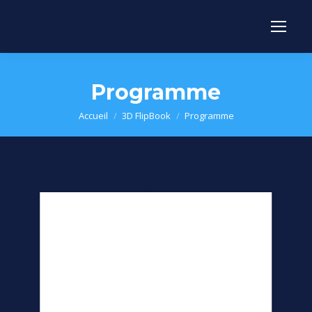
Programme
Vous êtes ici :
Accueil
3D FlipBook
Programme