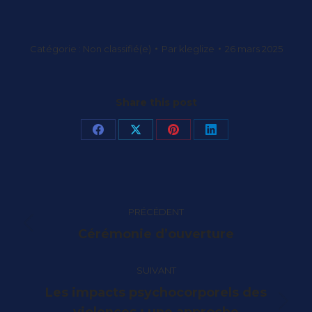
Catégorie :
Non classifié(e)
Par
kleglize
26 mars 2025
Share this post
Partager
Partager
Partager
Partager
sur
sur
sur
sur
Facebook
X
Pinterest
LinkedIn
Navigation
PRÉCÉDENT
article
Article
Cérémonie d’ouverture
précédent
:
SUIVANT
Les impacts psychocorporels des
Article
violences : une approche