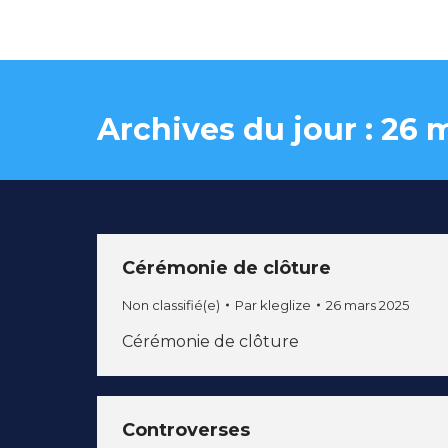
Archives du jour :
26 
Cérémonie de clôture
Non classifié(e)
Par
kleglize
26 mars 2025
Cérémonie de clôture
Controverses