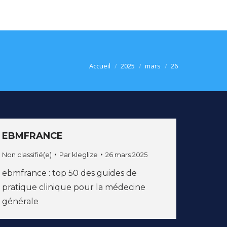
Vous êtes ici :
Accueil
2025
mars
26
EBMFRANCE
Non classifié(e)
Par
kleglize
26 mars 2025
ebmfrance : top 50 des guides de
pratique clinique pour la médecine
générale