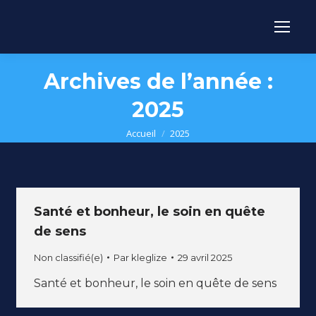
Archives de l’année :
2025
Vous êtes ici :
Accueil
2025
Santé et bonheur, le soin en quête
de sens
Non classifié(e)
Par
kleglize
29 avril 2025
Santé et bonheur, le soin en quête de sens