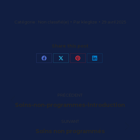
Catégorie :
Non classifié(e)
Par
kleglize
29 avril 2025
Share this post
Partager
Partager
Partager
Partager
sur
sur
sur
sur
Facebook
X
Pinterest
LinkedIn
Navigation
PRÉCÉDENT
article
Article
Soins-non-programmes-introduction
précédent
:
SUIVANT
Article
Soins non programmés
suivant