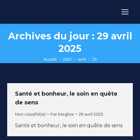
Archives du jour :
29 avril
2025
Vous êtes ici :
Accueil
2025
avril
29
Santé et bonheur, le soin en quête
de sens
Non classifié(e)
Par
kleglize
29 avril 2025
Santé et bonheur, le soin en quête de sens