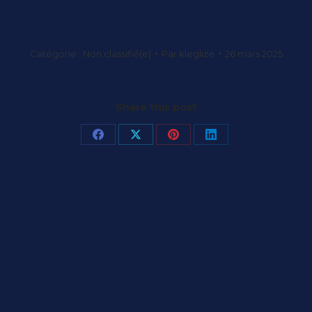
Catégorie :
Non classifié(e)
Par
kleglize
26 mars 2025
Share this post
Partager
Partager
Partager
Partager
sur
sur
sur
sur
Facebook
X
Pinterest
LinkedIn
Article
suivant
: