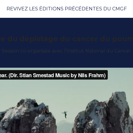
REVIVEZ LES ÉDITIONS PRÉCÉDENTES DU CMGF
e du dépistage du cancer du pou
Session co-organisée avec l’Institut National du Cancer