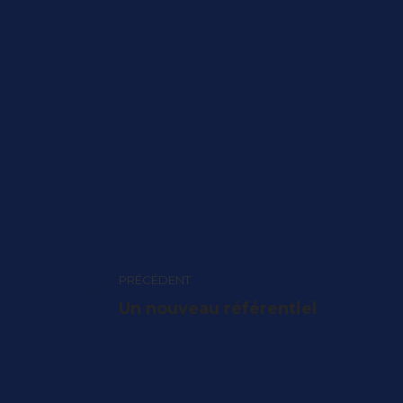
Navigation
PRÉCÉDENT
article
Article
Un nouveau référentiel
précédent
: