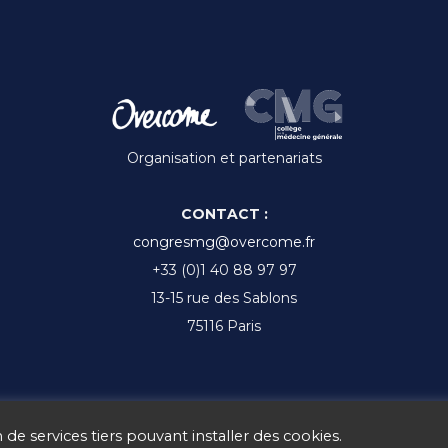
Organisation et partenariats
CONTACT :
congresmg@overcome.fr
+33 (0)1 40 88 97 97
13-15 rue des Sablons
75116 Paris
 de services tiers pouvant installer des cookies.
Ⓒ CMGF 2017 - 2025 -
Mentions légales
-
Gestion des cookies
-
CGV