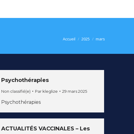
Vous êtes ici :
Accueil
2025
mars
Psychothérapies
Non classifié(e)
Par
kleglize
29 mars 2025
Psychothérapies
ACTUALITÉS VACCINALES – Les