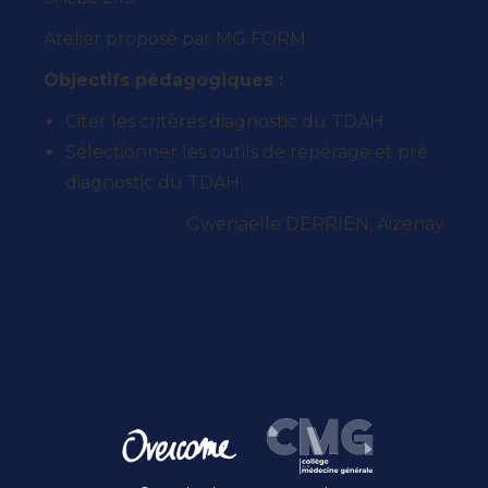
Atelier proposé par MG FORM
Objectifs pédagogiques :
Citer les critères diagnostic du TDAH
Sélectionner les outils de repérage et pré
diagnostic du TDAH
Gwenaëlle DERRIEN, Aizenay