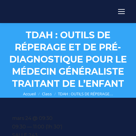
TDAH : OUTILS DE
RÉPERAGE ET DE PRÉ-
DIAGNOSTIQUE POUR LE
MÉDECIN GÉNÉRALISTE
TRAITANT DE L’ENFANT
Vous êtes ici :
Accueil
Class
TDAH : OUTILS DE RÉPERAGE…
mars 24 @ 09:30
09:30 — 11:00
(1h 30′)
SALLE 243