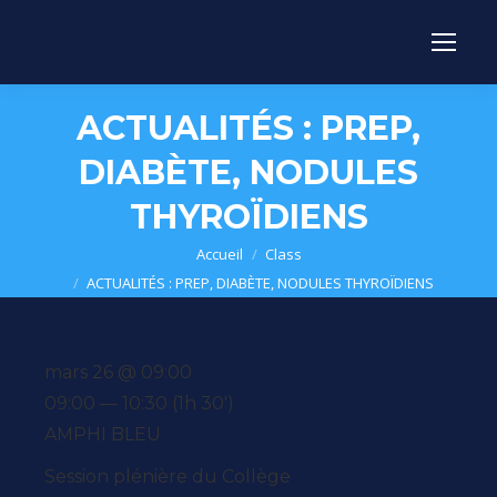
ACTUALITÉS : PREP,
DIABÈTE, NODULES
THYROÏDIENS
Vous êtes ici :
Accueil
Class
ACTUALITÉS : PREP, DIABÈTE, NODULES THYROÏDIENS
mars 26 @ 09:00
09:00 — 10:30
(1h 30′)
AMPHI BLEU
Session plénière du Collège