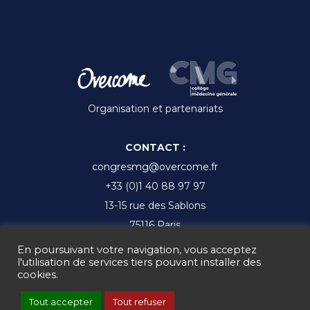
Organisation et partenariats
CONTACT :
congresmg@overcome.fr
+33 (0)1 40 88 97 97
13-15 rue des Sablons
75116 Paris
En poursuivant votre navigation, vous acceptez
l'utilisation de services tiers pouvant installer des
cookies.
Ⓒ CMGF 2017 - 2025 -
Mentions légales
-
Gestion des cookies
Tout accepter
Tout refuser