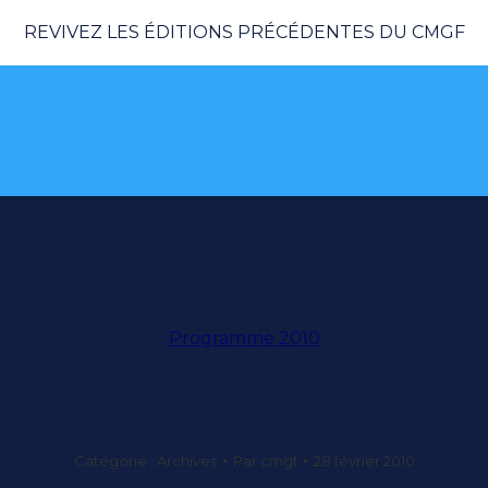
REVIVEZ LES ÉDITIONS PRÉCÉDENTES DU CMGF
Programme 2010
Catégorie :
Archives
Par
cmgf
28 février 2010