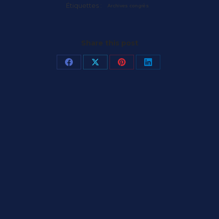
Étiquettes :
Archives congrès
Share this post
Partager
Partager
Partager
Partager
sur
sur
sur
sur
Facebook
X
Pinterest
LinkedIn
Article
suivant
: