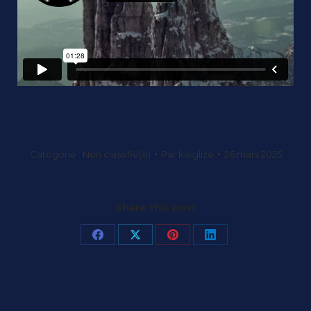
Catégorie :
Non classifié(e)
Par
kleglize
26 mars 2025
Share this post
Partager
Partager
Partager
Partager
sur
sur
sur
sur
Facebook
X
Pinterest
LinkedIn
Navigation