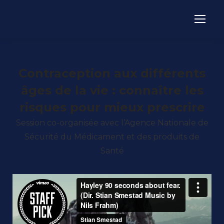
Contraception aux différents
âges de la vie : connaître les
risques pour mieux prescrire
Session co-organisée avec l’Agence Nationale de
Sécurité du Médicament et des produits de
Santé