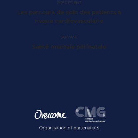
PRÉCÉDENT
article
Les parcours de soin des patients à
Article
risque cardiovasculaire
précédent
:
SUIVANT
Article
Santé mentale périnatale
suivant
:
Organisation et partenariats