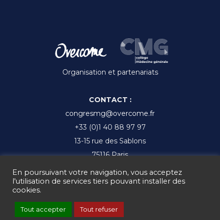
Organisation et partenariats
CONTACT :
congresmg@overcome.fr
+33 (0)1 40 88 97 97
13-15 rue des Sablons
75116 Paris
En poursuivant votre navigation, vous acceptez
l'utilisation de services tiers pouvant installer des
cookies.
Ⓒ CMGF 2017 - 2025 -
Mentions légales
-
Gestion des cookies
Tout accepter
Tout refuser