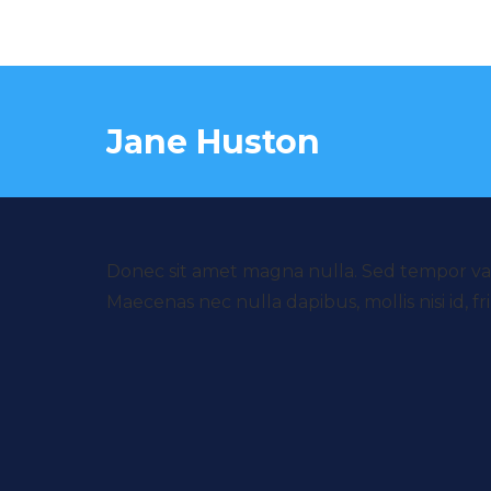
Jane Huston
Donec sit amet magna nulla. Sed tempor variu
Maecenas nec nulla dapibus, mollis nisi id, frin