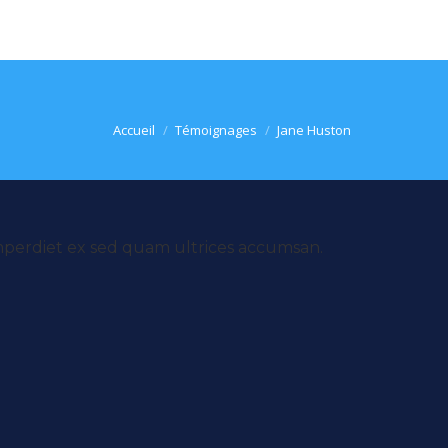
Vous êtes ici :
Accueil
Témoignages
Jane Huston
 imperdiet ex sed quam ultrices accumsan.