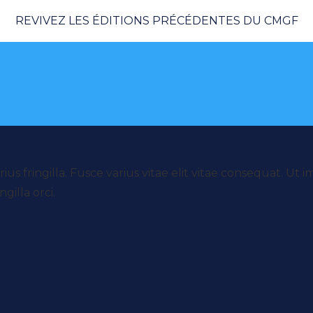
REVIVEZ LES ÉDITIONS PRÉCÉDENTES DU CMGF
s fringilla. Fusce varius vitae elit vitae consequat. Ut
gilla orci.