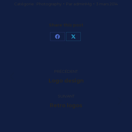
Catégorie :
Photography
Par
adminMg
3 mars 2014
Share this post
Partager
Partager
sur
sur
Facebook
X
Navigation
PRÉCÉDENT
de
Onglet
Logo design
commentaire
précédent
SUIVANT
Projets
Retro logos
similaires