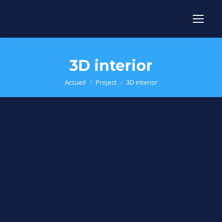
3D interior
Vous êtes ici :
Accueil
Project
3D interior