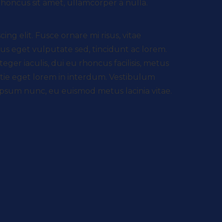
 rhoncus sit amet, ullamcorper a nulla.
g elit. Fusce ornare mi risus, vitae
bus eget vulputate sed, tincidunt ac lorem.
ger iaculis, dui eu rhoncus facilisis, metus
stie eget lorem in interdum. Vestibulum
ipsum nunc, eu euismod metus lacinia vitae.