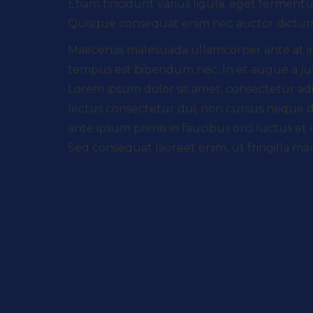
Etiam tincidunt varius ligula, eget fermentu
Quisque consequat enim nec auctor dictu
Maecenas malesuada ullamcorper ante at impe
tempus est bibendum nec. In et augue a justo
Lorem ipsum dolor sit amet, consectetur adipi
lectus consectetur dui, non cursus neque du
ante ipsum primis in faucibus orci luctus e
Sed consequat laoreet enim, ut fringilla mau