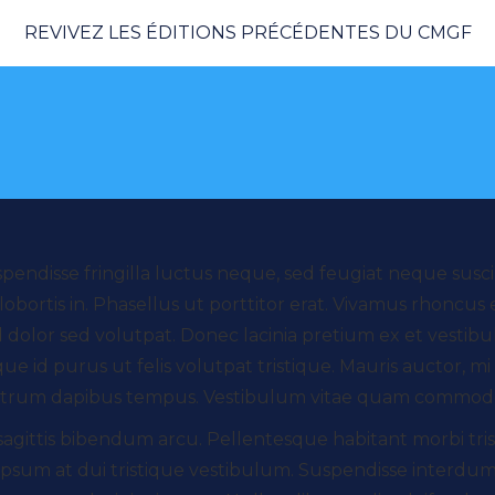
REVIVEZ LES ÉDITIONS PRÉCÉDENTES DU CMGF
endisse fringilla luctus neque, sed feugiat neque suscipi
 lobortis in. Phasellus ut porttitor erat. Vivamus rhoncus
dolor sed volutpat. Donec lacinia pretium ex et vestibulu
e id purus ut felis volutpat tristique. Mauris auctor, mi e
iam rutrum dapibus tempus. Vestibulum vitae quam commodo, 
, sagittis bibendum arcu. Pellentesque habitant morbi tr
ipsum at dui tristique vestibulum. Suspendisse interdu