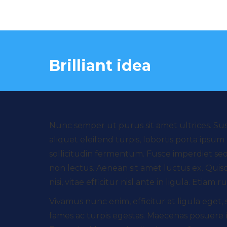
Brilliant idea
Nunc semper ut purus sit amet ultrices. Susp
aliquet eleifend turpis, lobortis porta ipsum
sollicitudin fermentum. Fusce imperdiet sed 
non lectus. Aenean sit amet luctus ex. Quisqu
nisi, vitae efficitur nisl ante in ligula. Et
Vivamus nunc enim, efficitur at ligula eget
fames ac turpis egestas. Maecenas posuere 