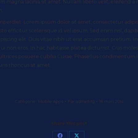
m magna lacinia sit amet. Nullam libero velit, eleifend a
m.
rdiet. Lorem ipsum dolor sit amet, consectetur adipiscin
 efficitur scelerisque id vel ipsum. Sed enim nisl, dapi
scing elit. Duis vitae nibh ut erat accumsan pretium. Inte
i non eros. In hac habitasse platea dictumst. Cras mole
t ultrices posuere cubilia Curae; Phasellus condimentum 
ris rhoncus sit amet.
Catégorie :
Mobile Apps
Par
adminMg
18 mars 2014
Share this post