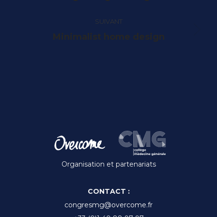
commentaire
précédent
SUIVANT
Projets
Minimalist home design
similaires
Organisation et partenariats
CONTACT :
congresmg@overcome.fr