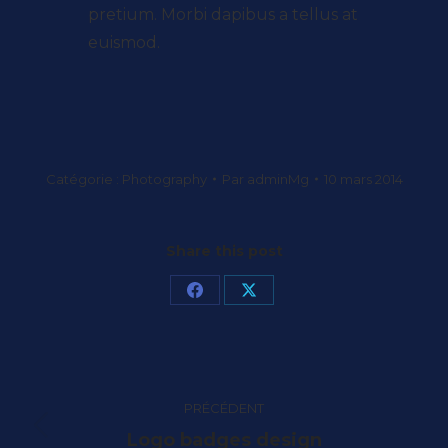
pretium. Morbi dapibus a tellus at
euismod.
Catégorie :
Photography
Par
adminMg
10 mars 2014
Share this post
Partager
Partager
sur
sur
Facebook
X
Navigation
PRÉCÉDENT
de
Onglet
Logo badges design