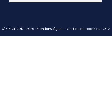
Ⓒ CMGF 2017 - 2025 -
Mentions légales
-
Gestion des cookies
-
CGV