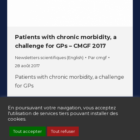
Patients with chronic morbidity, a
challenge for GPs – CMGF 2017
Newsletters scientifiques (English)
Par
cmgf
28 août 2017
Patients with chronic morbidity, a challenge
for GPs
En poursuivant votre navigation, vous acceptez
l'utilisation de services tiers pouvant installer des
cookies.
Ⓒ CMGF 2017 - 2025 -
Mentions légales
-
Gestion des cookies
Tout accepter
Tout refuser
-
CGV