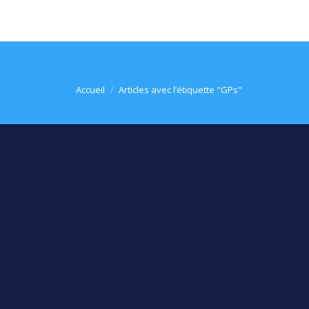
Vous êtes ici :
Accueil
Articles avec l’étiquette "GPs"