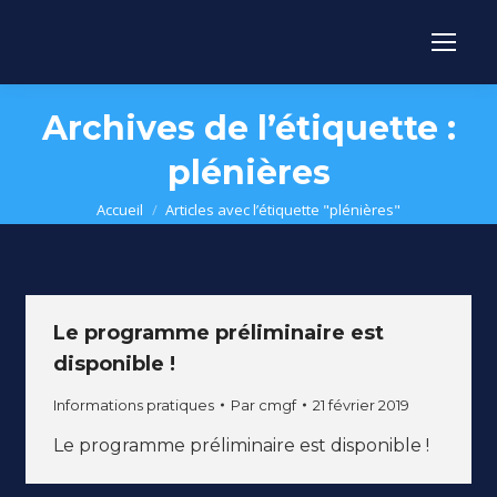
Archives de l’étiquette :
plénières
Vous êtes ici :
Accueil
Articles avec l’étiquette "plénières"
Le programme préliminaire est
disponible !
Informations pratiques
Par
cmgf
21 février 2019
Le programme préliminaire est disponible !