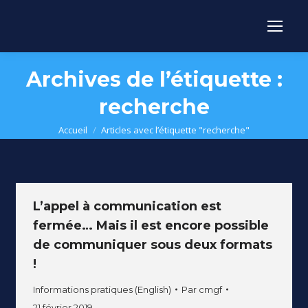
Archives de l’étiquette :
recherche
Vous êtes ici :
Accueil
Articles avec l’étiquette "recherche"
L’appel à communication est
fermée… Mais il est encore possible
de communiquer sous deux formats
!
Informations pratiques (English)
Par
cmgf
21 février 2019