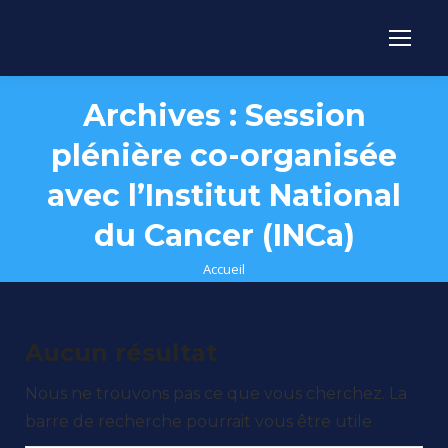
Archives :
Session
plénière co-organisée
avec l’Institut National
du Cancer (INCa)
Vous êtes ici :
Accueil
Aucun résultat
Nous ne trouvons pas ce que vous cherchez. La
barre de recherche pourrait vous être utile