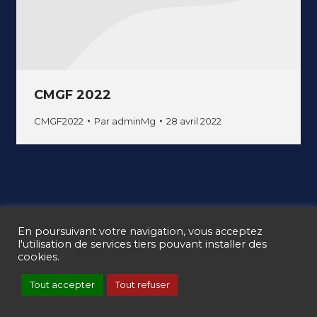
CMGF 2022
CMGF2022
Par
adminMg
28 avril 2022
Ⓒ CMGF 2017 - 2025 -
Mentions légales
-
Gestion des cookies
En poursuivant votre navigation, vous acceptez
-
CGV
l'utilisation de services tiers pouvant installer des
cookies.
Tout accepter
Tout refuser