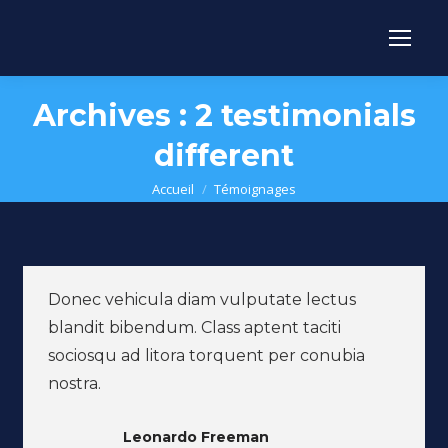
Archives :
2 testimonials
different
Vous êtes ici :
Accueil
Témoignages
Donec vehicula diam vulputate lectus
blandit bibendum. Class aptent taciti
sociosqu ad litora torquent per conubia
nostra.
Leonardo Freeman