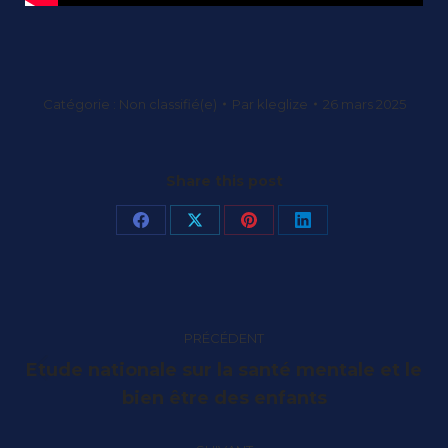
Catégorie :
Non classifié(e)
Par
kleglize
26 mars 2025
Share this post
Partager
Partager
Partager
Partager
sur
sur
sur
sur
Facebook
X
Pinterest
LinkedIn
Navigation
PRÉCÉDENT
article
Etude nationale sur la santé mentale et le
Article
bien être des enfants
précédent
: