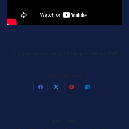
Catégorie :
Non classifié(e)
Par
kleglize
26 mars 2025
Share this post
Partager
Partager
Partager
Partager
sur
sur
sur
sur
Facebook
X
Pinterest
LinkedIn
Navigation
PRÉCÉDENT
article