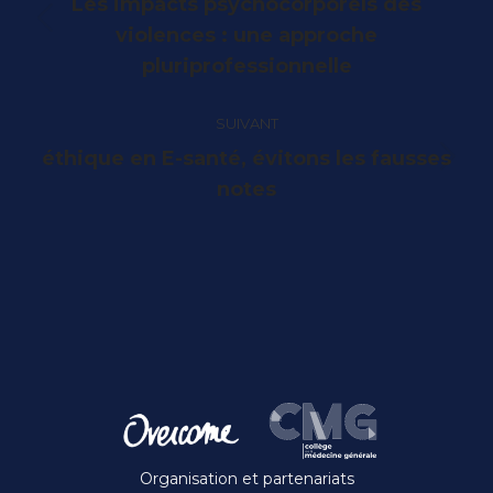
Les impacts psychocorporels des
Article
violences : une approche
précédent
pluriprofessionnelle
:
SUIVANT
éthique en E-santé, évitons les fausses
Article
notes
suivant
:
Organisation et partenariats