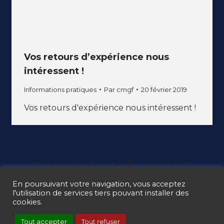
Vos retours d’expérience nous
intéressent !
Informations pratiques
Par
cmgf
20 février 2019
Vos retours d'expérience nous intéressent !
←
1
2
3
4
5
…
7
→
En poursuivant votre navigation, vous acceptez
l'utilisation de services tiers pouvant installer des
cookies.
Ⓒ CMGF 2017 - 2025 -
Mentions légales
-
Gestion des cookies
Tout accepter
Tout refuser