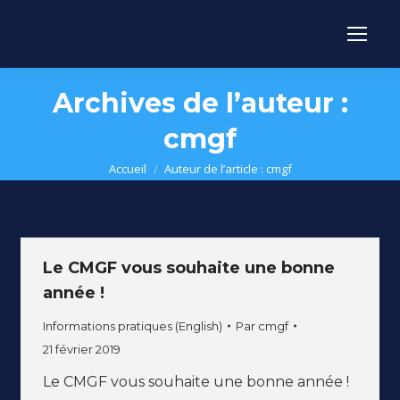
Archives de l’auteur :
cmgf
Vous êtes ici :
Accueil
Auteur de l’article : cmgf
Le CMGF vous souhaite une bonne
année !
Informations pratiques (English)
Par
cmgf
21 février 2019
Le CMGF vous souhaite une bonne année !