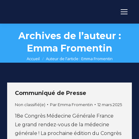
Archives de l’auteur :
Emma Fromentin
Vous êtes ici :
Accueil
Auteur de l’article : Emma Fromentin
Communiqué de Presse
Non classifié(e)
Par
Emma Fromentin
12 mars 2025
18e Congrès Médecine Générale France
Le grand rendez-vous de la médecine
générale ! La prochaine édition du Congrès