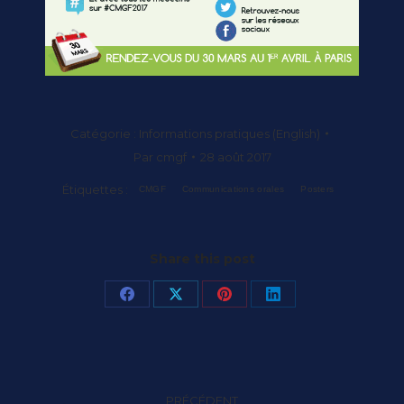
Catégorie :
Informations pratiques (English)
Par
cmgf
28 août 2017
Étiquettes :
CMGF
Communications orales
Posters
Share this post
Partager
Partager
Partager
Partager
sur
sur
sur
sur
Facebook
X
Pinterest
LinkedIn
Navigation
PRÉCÉDENT