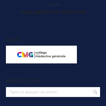
:
SUIVANT
Article
Soins palliatifs du CMGF 2016
suivant
:
logo
Rechercher
Recherche
: