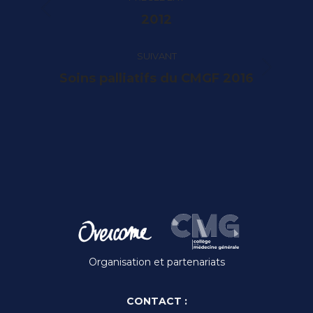
article
Article
2012
précédent
:
SUIVANT
Article
Soins palliatifs du CMGF 2016
suivant
:
Organisation et partenariats
CONTACT :