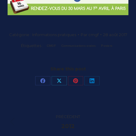
Catégorie :
Informations pratiques
Par
cmgf
28 août 2017
Étiquettes :
CMGF
Communications orales
Posters
Share this post
Partager
Partager
Partager
Partager
sur
sur
sur
sur
Facebook
X
Pinterest
LinkedIn
Navigation
PRÉCÉDENT
article
Article
2012
précédent