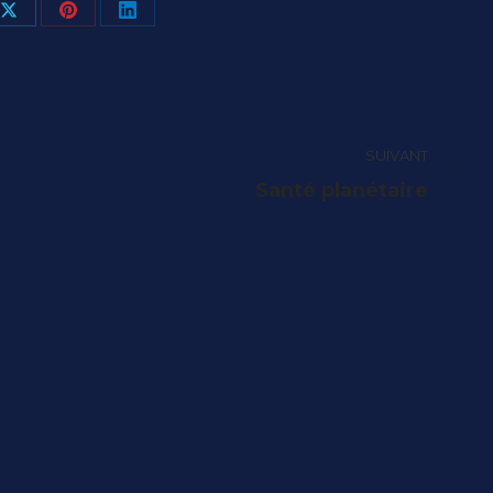
ger
Partager
Partager
Partager
sur
sur
sur
book
X
Pinterest
LinkedIn
SUIVANT
Article
Santé planétaire
suivant
: