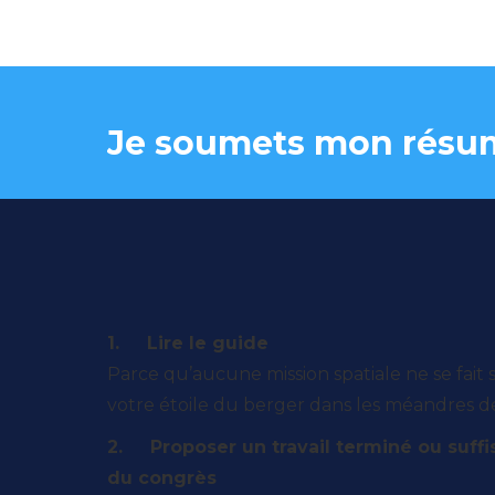
Je soumets mon résum
1. Lire le guide
Parce qu’aucune mission spatiale ne se fait
votre étoile du berger dans les méandres de 
2. Proposer un travail terminé ou suf
du congrès