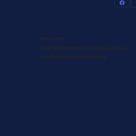
Parta
sur
Face
Navigation
PRÉCÉDENT
article
Les 1000 premiers jours et les
Article
médecins généralistes
précédent
: