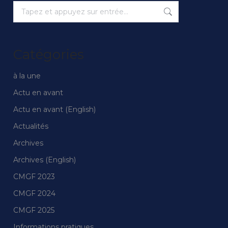
Recherche
:
Catégories
à la une
Actu en avant
Actu en avant (English)
Actualités
Archives
Archives (English)
CMGF 2023
CMGF 2024
CMGF 2025
Informations pratiques