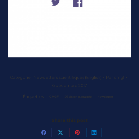
Catégorie :
Newsletters scientifiques (English)
Par
cmgf
6 décembre 2017
Étiquettes :
CMGF
Décision partagée
newsletter
Share this post
Partager
Partager
Partager
Partager