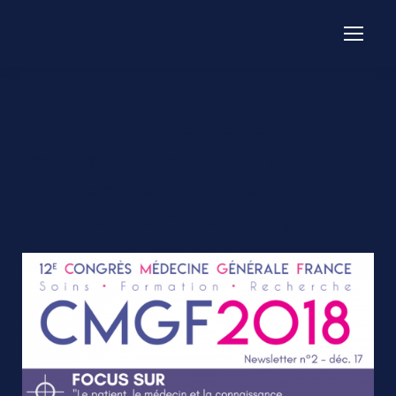
Le patient, le médecin et la
connaissance. Quels outils au
service d'une décision
véritablement partagée ?