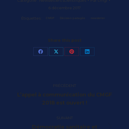
Catégorie :
Newsletters scientifiques
Par
cmgf
6 décembre 2017
Étiquettes :
CMGF
Décision partagée
newsletter
Share this post
Partager
Partager
Partager
Partager
sur
sur
sur
sur
Facebook
X
Pinterest
LinkedIn
Navigation
PRÉCÉDENT
article
L’appel à communication du CMGF
Article
2018 est ouvert !
précédent
:
SUIVANT
Démocratie sanitaire et