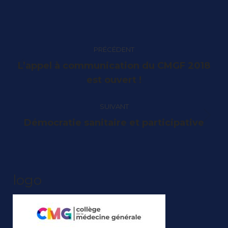
sur
sur
sur
sur
Facebook
X
Pinterest
LinkedIn
Navigation
PRÉCÉDENT
article
L’appel à communication du CMGF 2018
Article
est ouvert !
précédent
:
SUIVANT
Article
Démocratie sanitaire et participative
suivant
:
logo