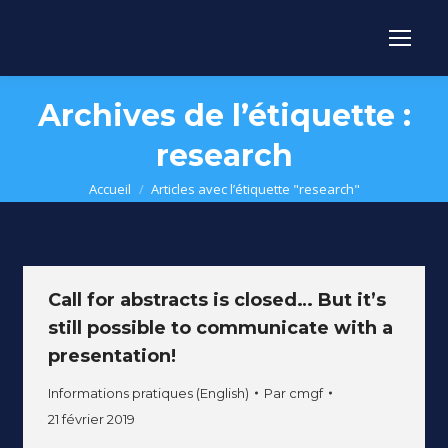
Archives de l’étiquette :
research
Vous êtes ici :
Accueil
Articles avec l’étiquette "research"
Call for abstracts is closed… But it’s
still possible to communicate with a
presentation!
Informations pratiques (English)
Par
cmgf
21 février 2019