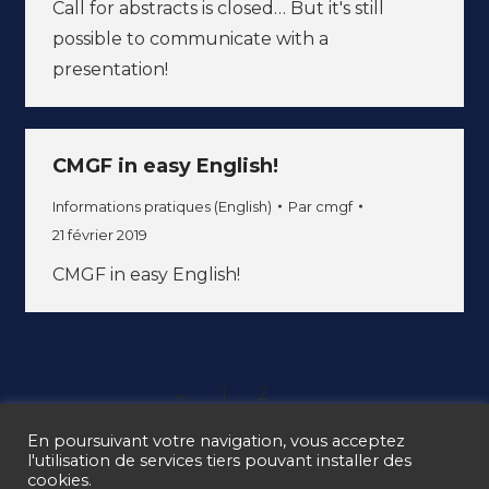
Call for abstracts is closed… But it's still
possible to communicate with a
presentation!
CMGF in easy English!
Informations pratiques (English)
Par
cmgf
21 février 2019
CMGF in easy English!
←
1
2
En poursuivant votre navigation, vous acceptez
l'utilisation de services tiers pouvant installer des
cookies.