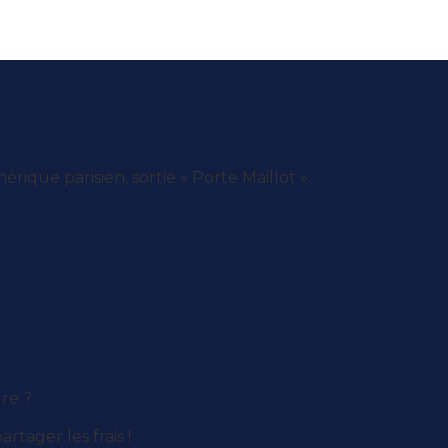
rique parisien, sortie « Porte Maillot ».
re ?
tager les frais !