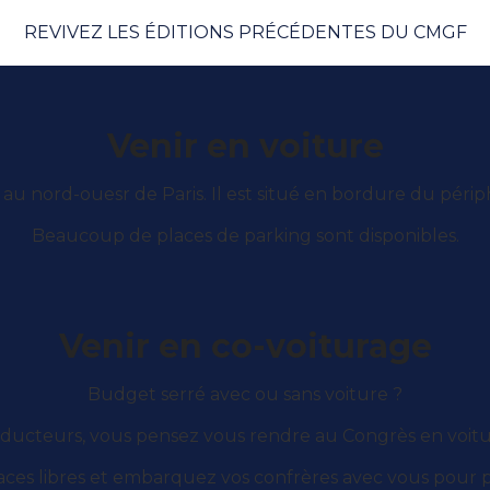
REVIVEZ LES ÉDITIONS PRÉCÉDENTES DU CMGF
Venir en voiture
 au nord-ouesr de Paris. Il est situé en bordure du périphé
Beaucoup de places de parking sont disponibles.
Venir en co-voiturage
Budget serré avec ou sans voiture ?
ducteurs, vous pensez vous rendre au Congrès en voitu
ces libres et embarquez vos confrères avec vous pour par