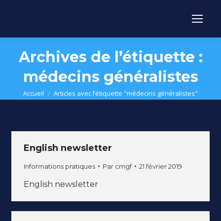
Archives de l’étiquette :
médecins généralistes
Vous êtes ici :
Accueil
Articles avec l’étiquette "médecins généralistes"
English newsletter
Informations pratiques
Par
cmgf
21 février 2019
English newsletter