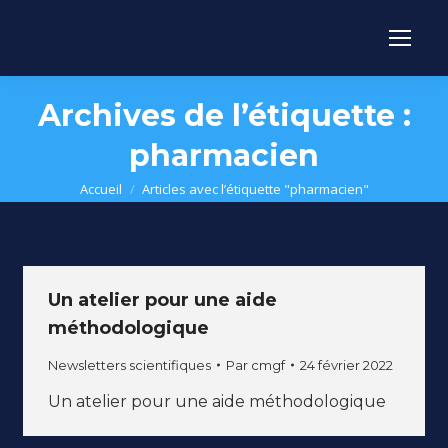
Archives de l’étiquette :
pharmacien
Vous êtes ici :
Accueil
Articles avec l’étiquette "pharmacien"
Un atelier pour une aide
méthodologique
Newsletters scientifiques
Par
cmgf
24 février 2022
Un atelier pour une aide méthodologique