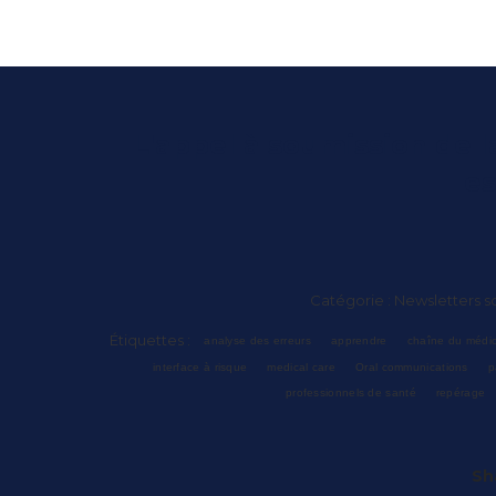
L'appel à soumission de 
es
Catégorie :
Newsletters sc
Étiquettes :
analyse des erreurs
apprendre
chaîne du médi
interface à risque
medical care
Oral communications
p
professionnels de santé
repérage
Sh