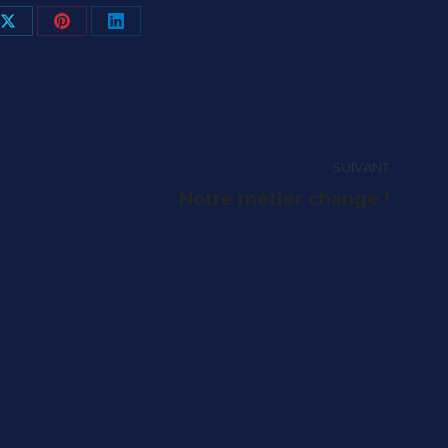
ger
Partager
Partager
Partager
sur
sur
sur
book
X
Pinterest
LinkedIn
SUIVANT
Article
Notre métier change !
suivant
: