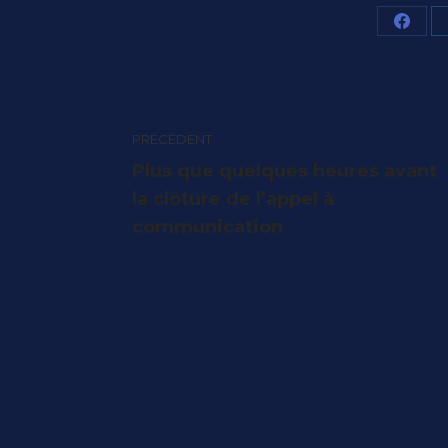
Parta
sur
Face
Navigation
PRÉCÉDENT
article
Plus que quelques heures avant
Article
la clôture de l’appel à
précédent
communication
: