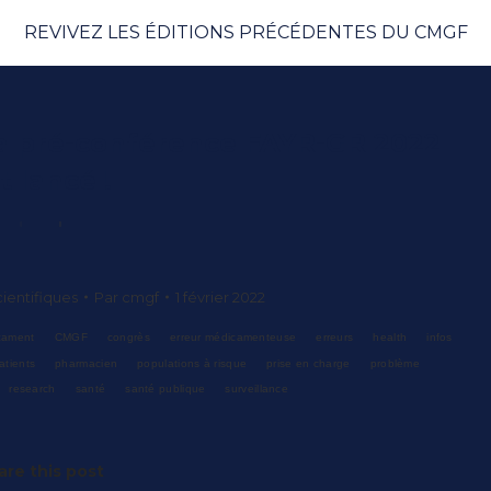
REVIVEZ LES ÉDITIONS PRÉCÉDENTES DU CMGF
la pré-conférence FAYR-GR 2022
t lancé !
ientifiques
Par
cmgf
1 février 2022
cament
CMGF
congrès
erreur médicamenteuse
erreurs
health
infos
atients
pharmacien
populations à risque
prise en charge
problème
research
santé
santé publique
surveillance
are this post