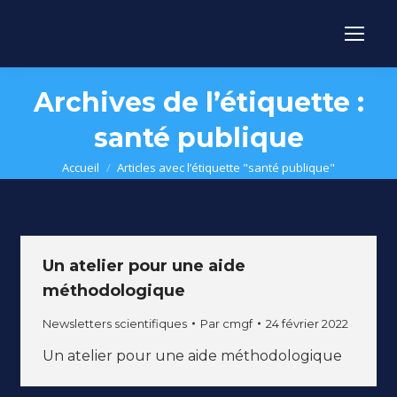
Archives de l’étiquette :
santé publique
Vous êtes ici :
Accueil
Articles avec l’étiquette "santé publique"
Un atelier pour une aide
méthodologique
Newsletters scientifiques
Par
cmgf
24 février 2022
Un atelier pour une aide méthodologique