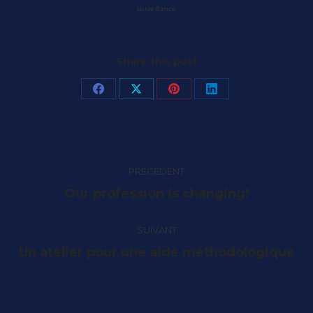
surveillance
Share this post
Partager
Partager
Partager
Partager
sur
sur
sur
sur
Facebook
X
Pinterest
LinkedIn
Navigation
PRÉCÉDENT
article
Article
Our profession is changing!
précédent
:
SUIVANT
Article
Un atelier pour une aide méthodologique
suivant
: