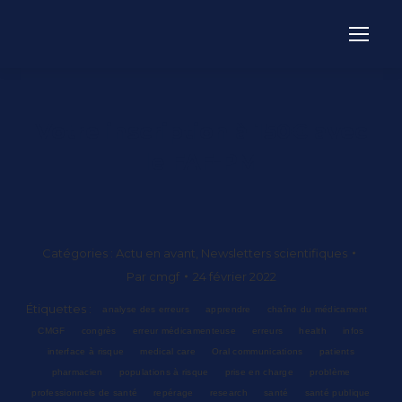
Votre inscription à 150€ avec
le FAF-PM
Catégories :
Actu en avant
,
Newsletters scientifiques
Par
cmgf
24 février 2022
Étiquettes :
analyse des erreurs
apprendre
chaîne du médicament
CMGF
congrès
erreur médicamenteuse
erreurs
health
infos
interface à risque
medical care
Oral communications
patients
pharmacien
populations à risque
prise en charge
problème
professionnels de santé
repérage
research
santé
santé publique