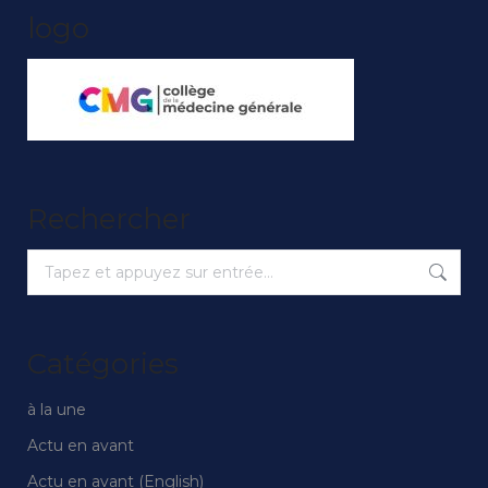
logo
Rechercher
Recherche
:
Catégories
à la une
Actu en avant
Actu en avant (English)