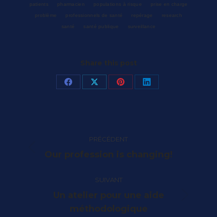
patients
pharmacien
populations à risque
prise en charge
problème
professionnels de santé
repérage
research
santé
santé publique
surveillance
Share this post
Partager
Partager
Partager
Partager
sur
sur
sur
sur
Facebook
X
Pinterest
LinkedIn
Navigation
PRÉCÉDENT
article
Article
Our profession is changing!
précédent
:
SUIVANT
Un atelier pour une aide
Article
méthodologique
suivant