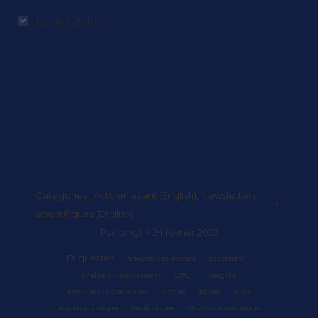
Édition 2010
Your registration at 150€
with the FAF-PM
Catégories :
Actu en avant (English)
,
Newsletters
scientifiques (English)
Par
cmgf
24 février 2022
Étiquettes :
analyse des erreurs
apprendre
chaîne du médicament
CMGF
congrès
erreur médicamenteuse
erreurs
health
infos
interface à risque
medical care
Oral communications