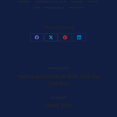
problème
professionnels de santé
repérage
research
santé
santé publique
surveillance
Share this post
Partager
Partager
Partager
Partager
sur
sur
sur
sur
Facebook
X
Pinterest
LinkedIn
Navigation
PRÉCÉDENT
article
Your registration at 150€ with the
Article
FAF-PM
précédent
:
SUIVANT
Article
CMGF 2012
suivant