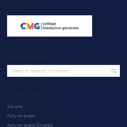
logo
Rechercher
Recherche
:
Catégories
à la une
Actu en avant
Actu en avant (English)