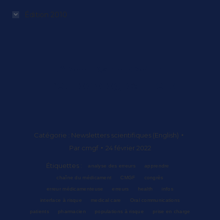
Édition 2010
A workshop with
methodological help
Catégorie :
Newsletters scientifiques (English)
Par
cmgf
24 février 2022
Étiquettes :
analyse des erreurs
apprendre
chaîne du médicament
CMGF
congrès
erreur médicamenteuse
erreurs
health
infos
interface à risque
medical care
Oral communications
patients
pharmacien
populations à risque
prise en charge