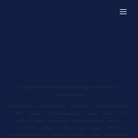
Un atelier pour une aide
méthodologique
Catégorie :
Newsletters scientifiques
Par
cmgf
24 février 2022
Étiquettes :
analyse des erreurs
apprendre
chaîne du médicament
CMGF
congrès
erreur médicamenteuse
erreurs
health
infos
interface à risque
medical care
Oral communications
patients
pharmacien
populations à risque
prise en charge
problème
professionnels de santé
repérage
research
santé
santé publique