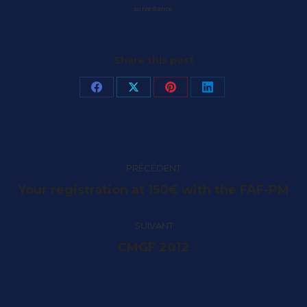
surveillance
Share this post
Partager
Partager
Partager
Partager
sur
sur
sur
sur
Facebook
X
Pinterest
LinkedIn
Navigation
PRÉCÉDENT
article
Article
Your registration at 150€ with the FAF-PM
précédent
:
SUIVANT
Article
CMGF 2012
suivant
: