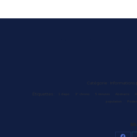
Black Friday et J-20 ava
ab
Catégorie :
Informations 
Étiquettes :
1 diapo
3" chrono
5 minutes
Abstracts
A
population
Poste
Sh