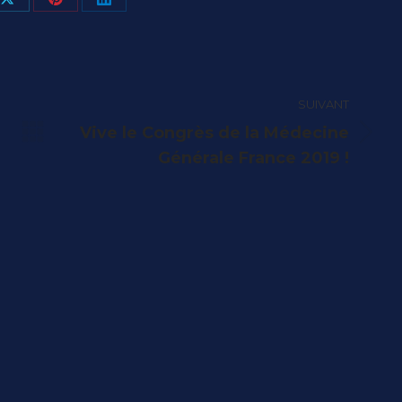
ger
Partager
Partager
Partager
sur
sur
sur
book
X
Pinterest
LinkedIn
SUIVANT
Vive le Congrès de la Médecine
Article
Générale France 2019 !
suivant
: