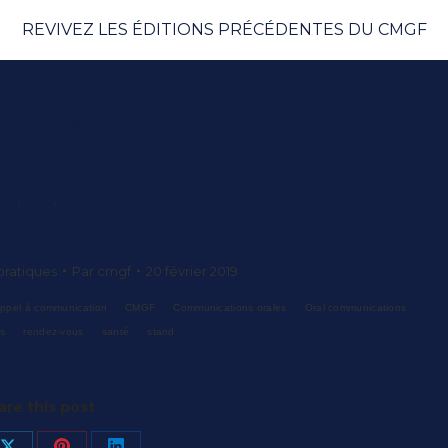
REVIVEZ LES ÉDITIONS PRÉCÉDENTES DU CMGF
nt la fin de la soumission des
stracts !
pratiques
Par
cmgf
20 février 2019
ppel à communication
CMGF
Communications orales
Oral communications
rs
rendez-vous
santé
stand
are this post