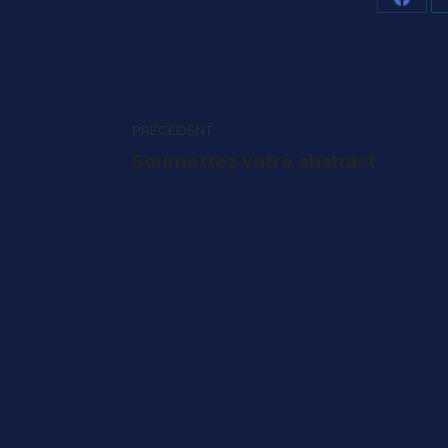
Parta
sur
Face
Navigation
article
PRÉCÉDENT
Article
Soumettez votre abstract
précédent
: