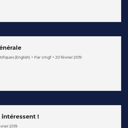
énérale
ifiques (English)
Par
cmgf
20 février 2019
intéressent !
vrier 2019