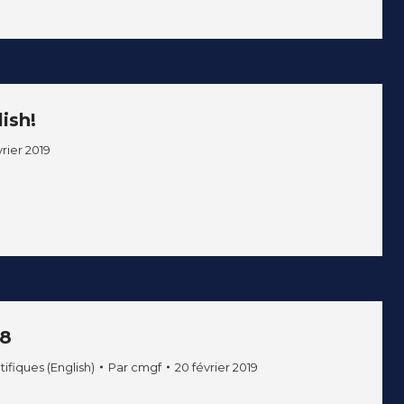
ish!
vrier 2019
18
ifiques (English)
Par
cmgf
20 février 2019