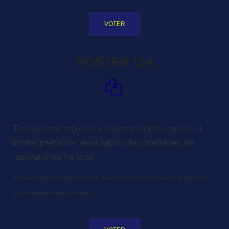
VOTER
POSTER 124
Tests de microbiote un examen cher, inutile et
ininterprétable : évaluation des pratiques de
laboratoires français
Bernard FRECHE, Elodie POUPIN, Maxime PICHON, Christophe BURUCOA –
(1)Ufr Poitiers, Poitiers, France