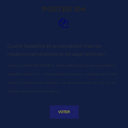
POSTER 104
Quelle faisabilité et acceptabilité chez les
médecins généralistes et les sage-femmes?
Coralie LOUBARESSE-VICTOR (1) , Sabine ARDILOUZE (1), Marine AUVRAY (1),
Sébastien LERUSTE (2) – (1)Université De La Réunion—ufr Santé, Saint Pierre,
France, (2)Université De La Réunion—ufr Santé-Inserm Cic-Ec 1410, Chu Of
Réunion Island, Saint Pierre, France
VOTER