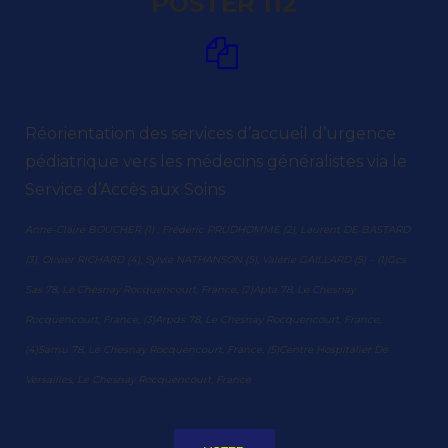
POSTER 112
Réorientation des services d’accueil d’urgence
pédiatrique vers les médecins généralistes via le
Service d’Accès aux Soins
Anne-Claire BOUCHER (1) , Frédéric PRUDHOMME (2), Laurent DE BASTARD
(3), Olivier RICHARD (4), Sylvie NATHANSON (5), Valérie GAILLARD (5) – (1)Gcs
Sas 78, Le Chesnay Rocquencourt, France, (2)Apta 78, Le Chesnay
Rocquencourt, France, (3)Arpds 78, Le Chesnay Rocquencourt, France,
(4)Samu 78, Le Chesnay Rocquencourt, France, (5)Centre Hospitalier De
Versailles, Le Chesnay Rocquencourt, France