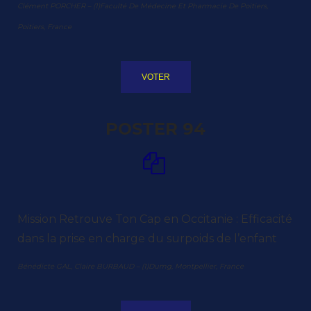
Clément PORCHER – (1)Faculté De Médecine Et Pharmacie De Poitiers,
Poitiers, France
VOTER
POSTER 94
Mission Retrouve Ton Cap en Occitanie : Efficacité
dans la prise en charge du surpoids de l’enfant
Bénédicte GAL, Claire BURBAUD – (1)Dumg, Montpellier, France