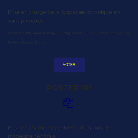
Prise en charge de la dyspepsie chronique en
soins primaires
Elodie POUPIN, Adèle NOIRAUD, Audrey TRIPHOSE, Bernard FRECHE – (1)Dmg
Poitiers, Poitiers, France
VOTER
POSTER 101
Prise en charge des entorses du genou en
médecine générale