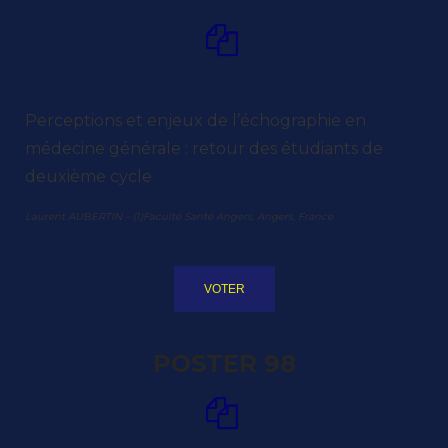
Perceptions et enjeux de l’échographie en
médecine générale : retour des étudiants de
deuxième cycle
Laurent AUBERTIN – (1)Faculté Santé Angers, Angers, France
VOTER
POSTER 98