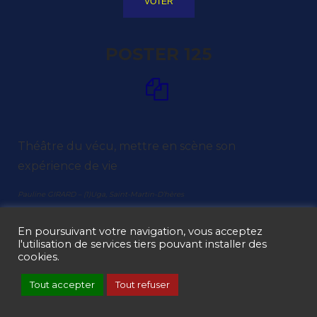
VOTER
POSTER 125
Théâtre du vécu, mettre en scène son
expérience de vie
Pauline GIRARD – (1)Uga, Saint-Martin-D’hères
En poursuivant votre navigation, vous acceptez
l'utilisation de services tiers pouvant installer des
VOTER
cookies.
Tout accepter
Tout refuser
POSTER 126