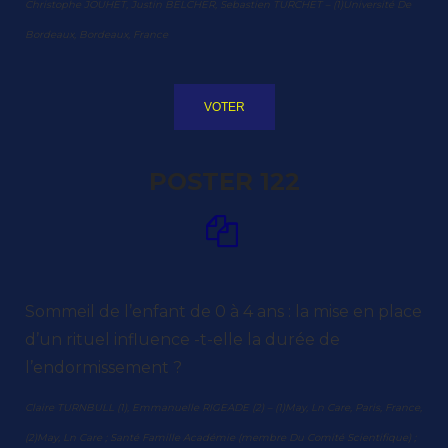
Christophe JOUHET, Justin BELCHER, Sebastien TURCHET – (1)Université De
Bordeaux, Bordeaux, France
VOTER
POSTER 122
Sommeil de l’enfant de 0 à 4 ans : la mise en place
d’un rituel influence -t-elle la durée de
l’endormissement ?
Claire TURNBULL (1), Emmanuelle RIGEADE (2) – (1)May, Ln Care, Paris, France,
(2)May, Ln Care ; Santé Famille Académie (membre Du Comité Scientifique) ;