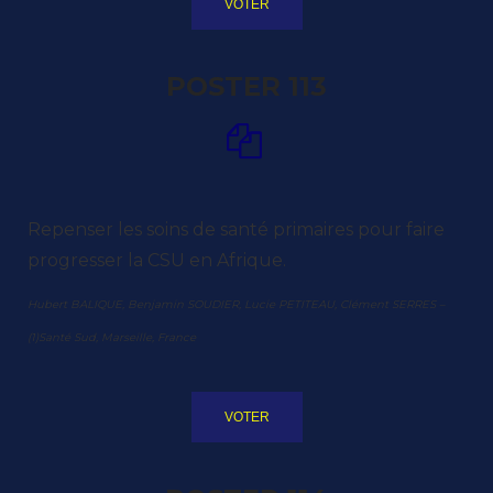
VOTER
POSTER 113
Repenser les soins de santé primaires pour faire
progresser la CSU en Afrique.
Hubert BALIQUE, Benjamin SOUDIER, Lucie PETITEAU, Clément SERRES –
(1)Santé Sud, Marseille, France
VOTER