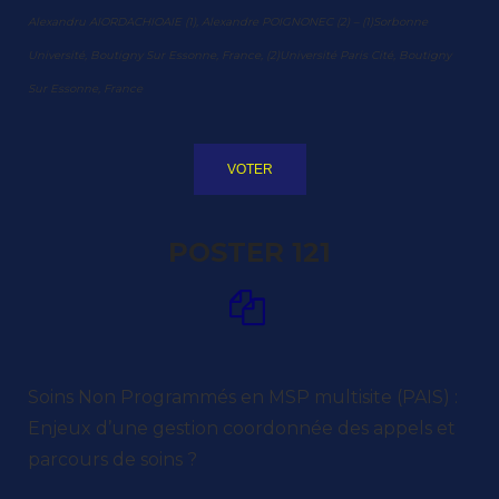
Alexandru AIORDACHIOAIE (1), Alexandre POIGNONEC (2) – (1)Sorbonne
Université, Boutigny Sur Essonne, France, (2)Université Paris Cité, Boutigny
Sur Essonne, France
VOTER
POSTER 121
Soins Non Programmés en MSP multisite (PAIS) :
Enjeux d’une gestion coordonnée des appels et
parcours de soins ?