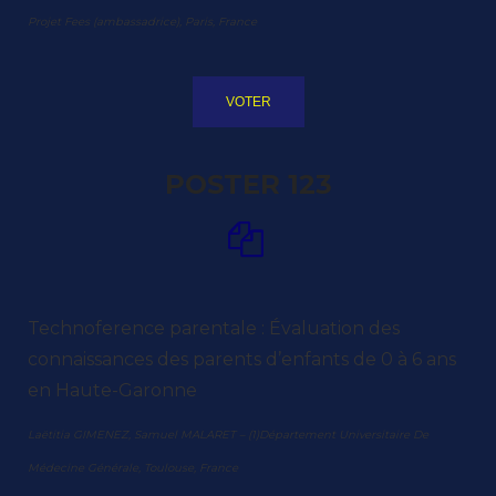
Projet Fees (ambassadrice), Paris, France
VOTER
POSTER 123
Technoference parentale : Évaluation des
connaissances des parents d’enfants de 0 à 6 ans
en Haute-Garonne
Laëtitia GIMENEZ, Samuel MALARET – (1)Département Universitaire De
Médecine Générale, Toulouse, France