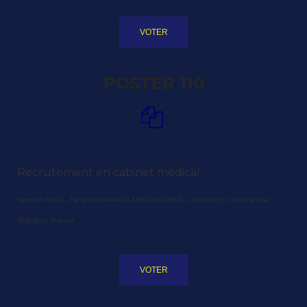
VOTER
POSTER 110
Recrutement en cabinet médical
Yassine HILAL, Tariq MOHAMAD ABOUBACKER – (1)Médecin Généraliste,
Bobigny, France
VOTER