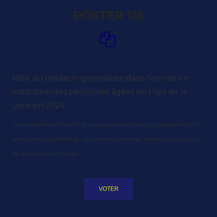
POSTER 116
Rôle du médecin généraliste dans l’entrée en
institution des personnes âgées en Pays de la
Loire en 2024
Léana PRAMPART–FAUVET (1) , Anne-Sophie BOUREAU (2), Jérémie HUET (2),
Anne-Sophie GAUTHIER (2) – (1)Université De Nantes, Nantes, France, (2)Chu
De Nantes, Nantes, France
VOTER