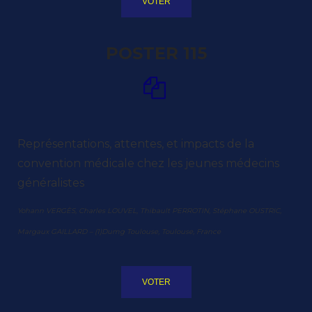
VOTER
POSTER 115
Représentations, attentes, et impacts de la
convention médicale chez les jeunes médecins
généralistes
Yohann VERGÈS, Charles LOUVEL, Thibault PERROTIN, Stéphane OUSTRIC,
Margaux GAILLARD – (1)Dumg Toulouse, Toulouse, France
VOTER