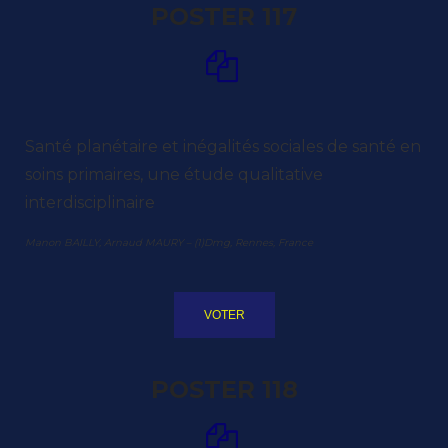
POSTER 117
Santé planétaire et inégalités sociales de santé en
soins primaires, une étude qualitative
interdisciplinaire
Manon BAILLY, Arnaud MAURY – (1)Dmg, Rennes, France
VOTER
POSTER 118