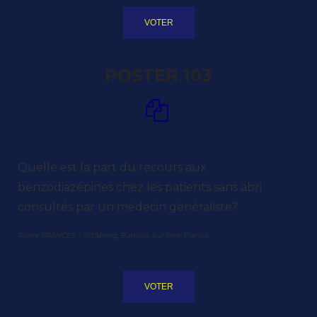
VOTER
POSTER 103
Quelle est la part du recours aux
benzodiazépines chez les patients sans abri
consultés par un médecin généraliste?
Pierre FRANCES – (1)Sfdrmg, Banyuls Sur Mer, France
VOTER