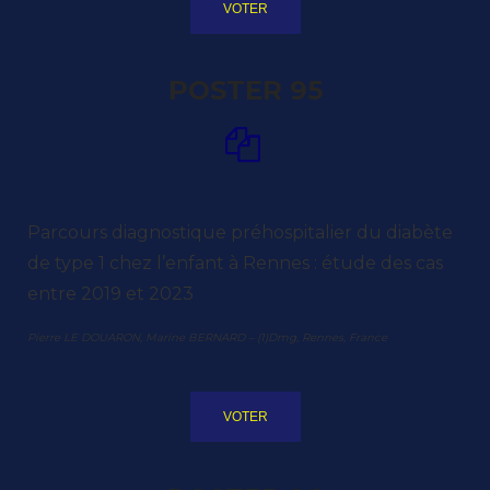
VOTER
POSTER 95
Parcours diagnostique préhospitalier du diabète
de type 1 chez l’enfant à Rennes : étude des cas
entre 2019 et 2023
Pierre LE DOUARON, Marine BERNARD – (1)Dmg, Rennes, France
VOTER